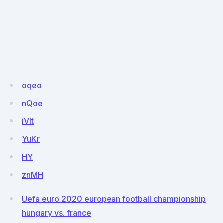
oqeo
nQoe
iVlt
YuKr
HY
znMH
Uefa euro 2020 european football championship
hungary vs. france