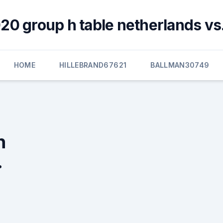
20 group h table netherlands vs.
HOME
HILLEBRAND67621
BALLMAN30749
n
.