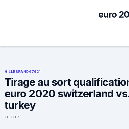
Skip
to
euro 20
content
HILLEBRAND67621
Tirage au sort qualificatio
euro 2020 switzerland vs
turkey
EDITOR